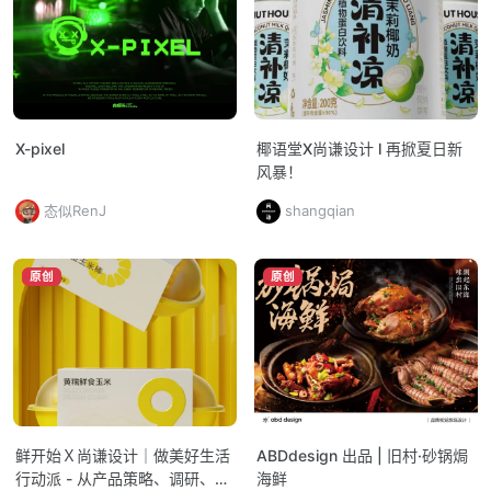
X-pixel
椰语堂X尚谦设计 l 再掀夏日新
风暴！
态似RenJ
shangqian
原创
原创
鲜开始Ｘ尚谦设计｜做美好生活
ABDdesign 出品 | 旧村·砂锅焗
行动派 - 从产品策略、调研、研
海鲜