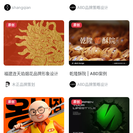
发、设计到执行一体化交付的品
shangqian
ABD品牌策略设计
牌全案CAS
原创
原创
福建连天焰烟花品牌形象设计
乾隆酥院 | ABD案例
木正品牌策划
ABD品牌策略设计
原创
原创