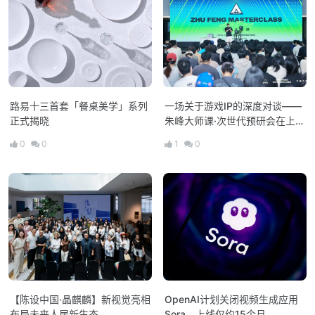
路易十三首套「餐桌美学」系列
一场关于游戏IP的深度对谈——
正式揭晓
朱峰大师课·次世代预研会在上海
举办
0
0
1
0
【陈设中国·晶麒麟】新视觉亮相
OpenAI计划关闭视频生成应用
布局未来人居新生态
Sora，上线仅约15个月