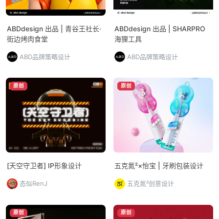
ABDdesign 出品 | 青谷王社长·
ABDdesign 出品 | SHARPRO
街边烤肉食堂
海狸工具
ABD品牌策略设计
ABD品牌策略设计
原创
原创
[天空守卫者] IP形象设计
五克氮²×怡宝 | 牙刷包装设计
态似RenJ
五克氮²创意设计
原创
原创