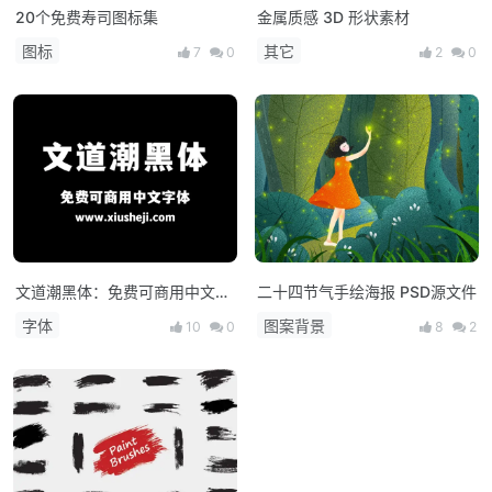
20个免费寿司图标集
金属质感 3D 形状素材
图标
其它
7
0
2
0
文道潮黑体：免费可商用中文字
二十四节气手绘海报 PSD源文件
体
字体
图案背景
10
0
8
2