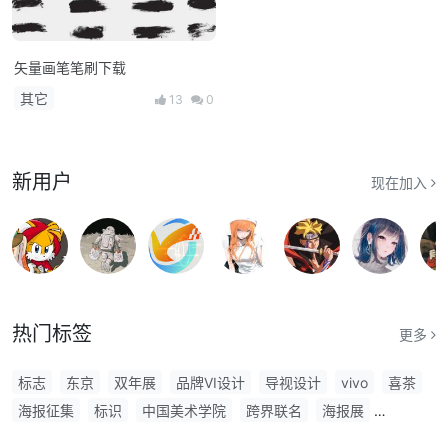
矢量画笔笔刷下载
其它
13
0
新用户
现在加入
热门标签
更多
标志
东京
双年展
品牌VI设计
导视设计
vivo
喜茶
海报征集
标识
中国美术学院
跨界联名
海报展
白金创意
平面设计大赛
新年
室内设计
商用
广告字体