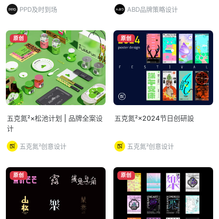
PPD及时到场
ABD品牌策略设计
原创
原创
五克氮²×松池计划 | 品牌全案设
五克氮²×2024节日创研設
计
五克氮²创意设计
五克氮²创意设计
原创
原创