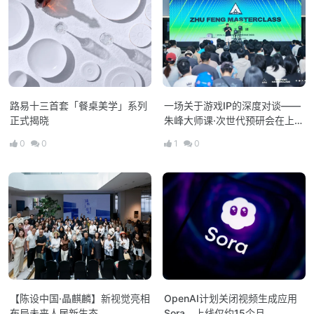
路易十三首套「餐桌美学」系列
一场关于游戏IP的深度对谈——
正式揭晓
朱峰大师课·次世代预研会在上海
举办
0
0
1
0
【陈设中国·晶麒麟】新视觉亮相
OpenAI计划关闭视频生成应用
布局未来人居新生态
Sora，上线仅约15个月