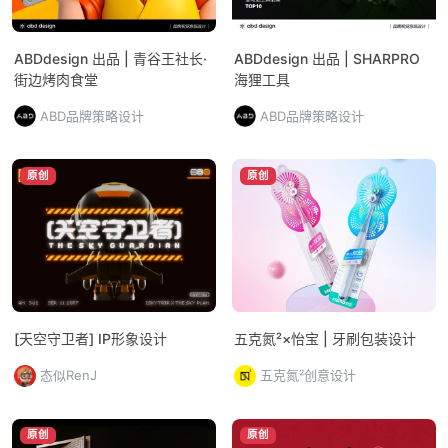
ABDdesign 出品 | 青谷王社长·
ABDdesign 出品 | SHARPRO
街边烤肉食堂
海狸工具
ABD品牌策略设计
ABD品牌策略设计
原创
原创
[天空守卫者] IP形象设计
五克氮²×怡宝 | 牙刷包装设计
态似RenJ
五克氮²创意设计
原创
原创