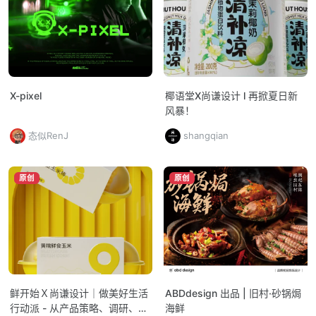
X-pixel
椰语堂X尚谦设计 l 再掀夏日新
风暴！
态似RenJ
shangqian
原创
原创
鲜开始Ｘ尚谦设计｜做美好生活
ABDdesign 出品 | 旧村·砂锅焗
行动派 - 从产品策略、调研、研
海鲜