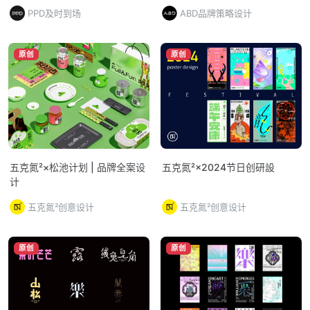
PPD及时到场
ABD品牌策略设计
原创
原创
五克氮²×松池计划 | 品牌全案设
五克氮²×2024节日创研設
计
五克氮²创意设计
五克氮²创意设计
原创
原创