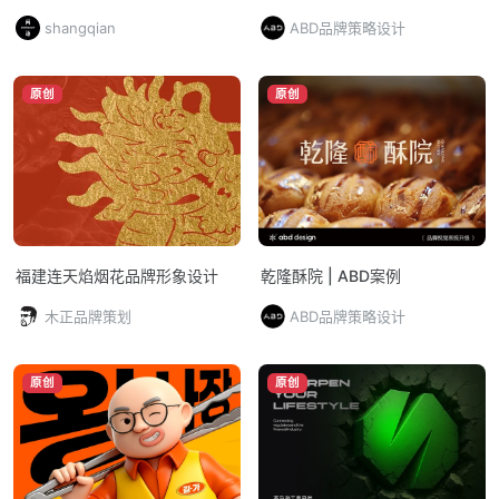
发、设计到执行一体化交付的品
shangqian
ABD品牌策略设计
牌全案CAS
原创
原创
福建连天焰烟花品牌形象设计
乾隆酥院 | ABD案例
木正品牌策划
ABD品牌策略设计
原创
原创