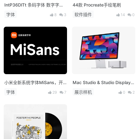
IntP36DlTt 条码字体 数字字体
44款 Procreate手绘笔刷
下载
字体
软件插件
8
3
14
0
小米全新系统字体MiSans，开
Mac Studio & Studio Display
放下载可免费商用！
免费展示样机
字体
展示样机
29
7
0
2