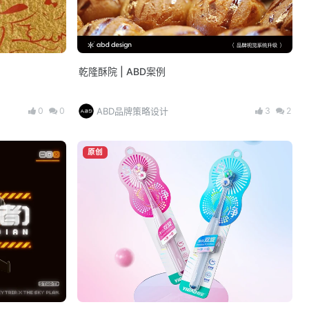
乾隆酥院 | ABD案例
0
0
3
2
ABD品牌策略设计
原创