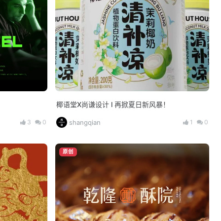
椰语堂X尚谦设计 l 再掀夏日新风暴！
3
0
1
0
shangqian
原创