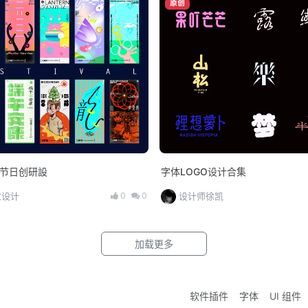
原创
4节日创研設
字体LOGO设计合集
0
0
意设计
设计师徐凯
加载更多
软件插件
字体
UI 组件