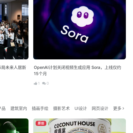
布局未来人居新
OpenAI计划关闭视频生成应用 Sora，上线仅约
15个月
1
0
产品
建筑室内
插画手绘
摄影艺术
UI设计
网页设计
更多
原创