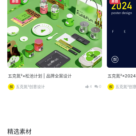
原创
原创
五克氮²×松池计划 | 品牌全案设计
五克氮²×202
4
0
五克氮²创意设计
五克氮²创
精选素材