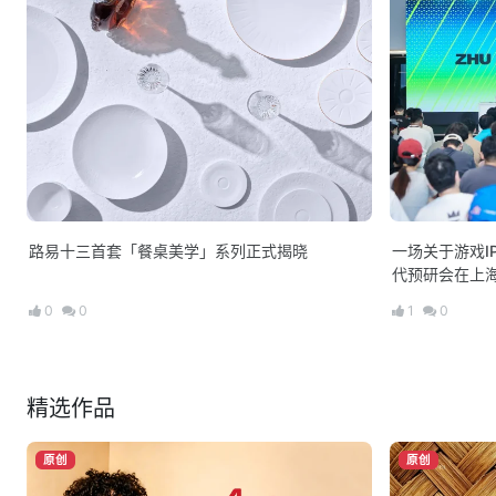
路易十三首套「餐桌美学」系列正式揭晓
一场关于游戏I
代预研会在上
0
0
1
0
精选作品
原创
原创