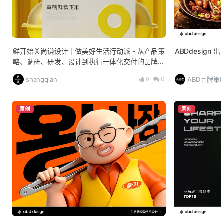
鲜开始Ｘ尚谦设计｜做美好生活行动派 - 从产品策
ABDdesign
略、调研、研发、设计到执行一体化交付的品牌全
案CAS
0
0
shangqian
ABD品牌
原创
原创