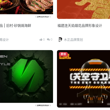
 出品 | 旧村·砂锅焗海鲜
福建连天焰烟花品牌形象设计
0
0
策略设计
木正品牌策划
原创