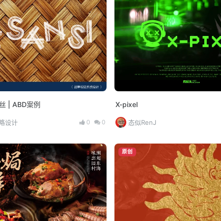
丝 | ABD案例
X-pixel
0
0
策略设计
态似RenJ
原创