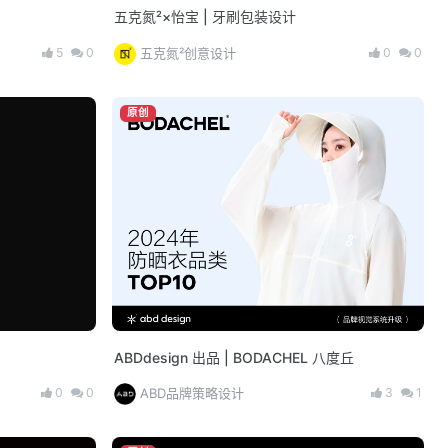
五克氮²×怡宝 | 牙刷包装设计
5
0
0
0
五克氮²创意设计
原创
ABDdesign 出品 | BODACHEL 八度丘
0
0
3
1
ABD品牌策略设计