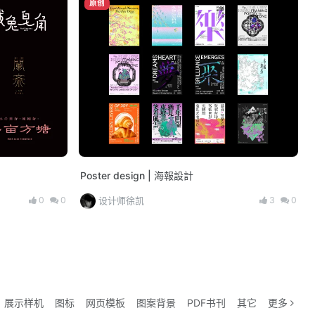
原创
Poster design | 海報設計
0
0
3
0
设计师徐凯
展示样机
图标
网页模板
图案背景
PDF书刊
其它
更多