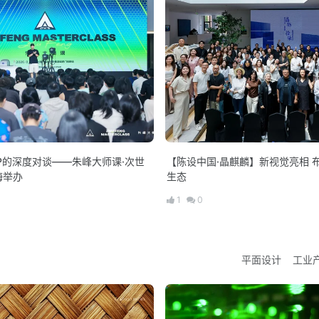
P的深度对谈——朱峰大师课·次世
【陈设中国·晶麒麟】新视觉亮相 
海举办
生态
1
0
平面设计
工业