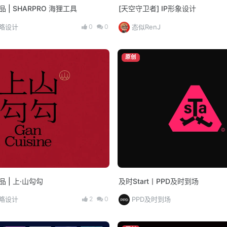
出品 | SHARPRO 海狸工具
[天空守卫者] IP形象设计
0
0
策略设计
态似RenJ
原创
出品 | 上·山勾勾
及时Start丨PPD及时到场
2
0
策略设计
PPD及时到场