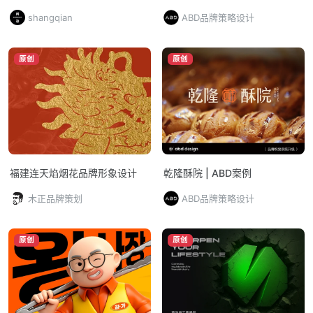
发、设计到执行一体化交付的品
shangqian
ABD品牌策略设计
牌全案CAS
原创
原创
福建连天焰烟花品牌形象设计
乾隆酥院 | ABD案例
木正品牌策划
ABD品牌策略设计
原创
原创