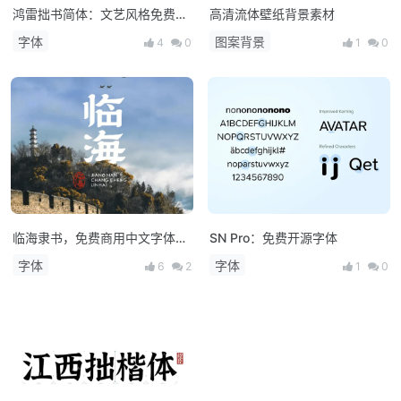
鸿雷拙书简体：文艺风格免费商
高清流体壁纸背景素材
用字体
字体
图案背景
4
0
1
0
临海隶书，免费商用中文字体下
SN Pro：免费开源字体
载
字体
字体
6
2
1
0