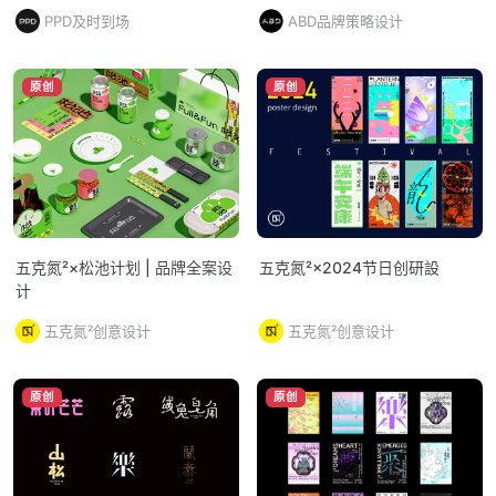
PPD及时到场
ABD品牌策略设计
原创
原创
五克氮²×松池计划 | 品牌全案设
五克氮²×2024节日创研設
计
五克氮²创意设计
五克氮²创意设计
原创
原创