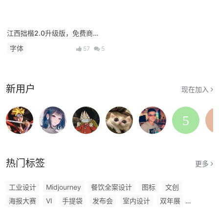
江西拙楷2.0升级版，免费商
用！
字体
57
5
新用户
现在加入
热门标签
更多
工业设计
Midjourney
餐饮全案设计
图标
文创
海报大赛
VI
手提袋
发布会
室内设计
双年展
主视觉
东京
购物袋
可口可乐
索尼世界摄影奖
微软