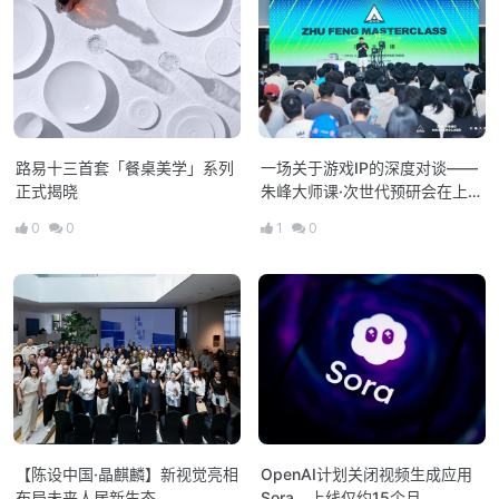
路易十三首套「餐桌美学」系列
一场关于游戏IP的深度对谈——
正式揭晓
朱峰大师课·次世代预研会在上海
举办
0
0
1
0
【陈设中国·晶麒麟】新视觉亮相
OpenAI计划关闭视频生成应用
布局未来人居新生态
Sora，上线仅约15个月