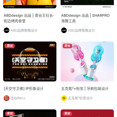
ABDdesign 出品 | 青谷王社长·
ABDdesign 出品 | SHARPRO
街边烤肉食堂
海狸工具
ABD品牌策略设计
ABD品牌策略设计
原创
原创
[天空守卫者] IP形象设计
五克氮²×怡宝 | 牙刷包装设计
态似RenJ
五克氮²创意设计
原创
原创