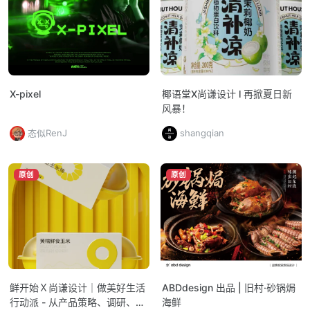
X-pixel
椰语堂X尚谦设计 l 再掀夏日新
风暴！
态似RenJ
shangqian
原创
原创
鲜开始Ｘ尚谦设计｜做美好生活
ABDdesign 出品 | 旧村·砂锅焗
行动派 - 从产品策略、调研、研
海鲜