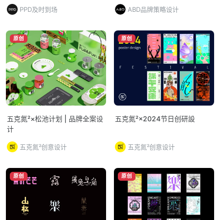
PPD及时到场
ABD品牌策略设计
原创
原创
五克氮²×松池计划 | 品牌全案设
五克氮²×2024节日创研設
计
五克氮²创意设计
五克氮²创意设计
原创
原创