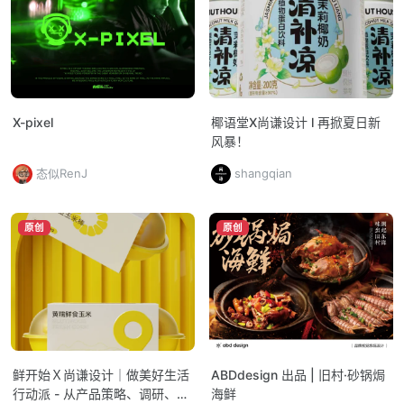
X-pixel
椰语堂X尚谦设计 l 再掀夏日新
风暴！
态似RenJ
shangqian
原创
原创
鲜开始Ｘ尚谦设计｜做美好生活
ABDdesign 出品 | 旧村·砂锅焗
行动派 - 从产品策略、调研、研
海鲜