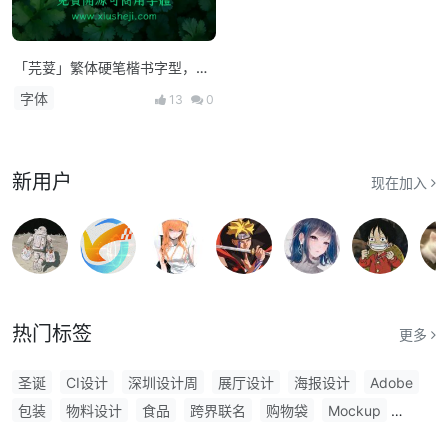
「芫荽」繁体硬笔楷书字型，免
费商用下载！
字体
13
0
新用户
现在加入
热门标签
更多
圣诞
CI设计
深圳设计周
展厅设计
海报设计
Adobe
包装
物料设计
食品
跨界联名
购物袋
Mockup
普利兹克建筑奖
IP形象
餐饮
AI工具
文创设计大赛