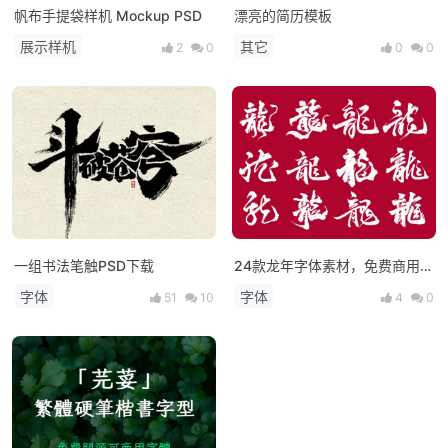
帆布手提袋样机 Mockup PSD
漂亮的简历模板
展示样机
其它
2
0
0
0
一组书法笔触PSD下载
24款龙年字体素材，免费商用下
载！
字体
字体
51
10
4
0