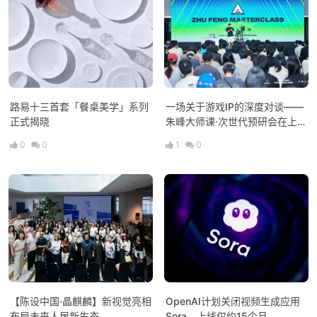
路易十三首套「餐桌美学」系列
一场关于游戏IP的深度对谈——
正式揭晓
朱峰大师课·次世代预研会在上海
举办
0
0
1
0
【陈设中国·晶麒麟】新视觉亮相
OpenAI计划关闭视频生成应用
布局未来人居新生态
Sora，上线仅约15个月