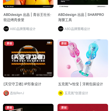
ABDdesign 出品 | 青谷王社长·
ABDdesign 出品 | SHARPRO
街边烤肉食堂
海狸工具
ABD品牌策略设计
ABD品牌策略设计
原创
原创
[天空守卫者] IP形象设计
五克氮²×怡宝 | 牙刷包装设计
态似RenJ
五克氮²创意设计
原创
原创