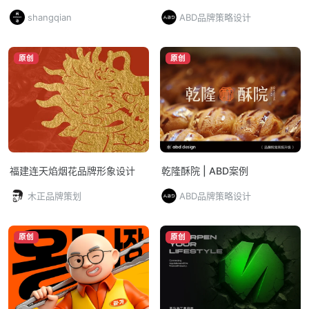
发、设计到执行一体化交付的品
shangqian
ABD品牌策略设计
牌全案CAS
原创
原创
福建连天焰烟花品牌形象设计
乾隆酥院 | ABD案例
木正品牌策划
ABD品牌策略设计
原创
原创