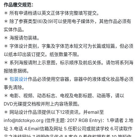
作品缴交规范：
＊ 所有申请档请以英文正体字体完整填写提交。
＊ 除了参赛类型(6)及(9)可以使用电子媒体外，其他作品必须有
实体作品。
＊ 海报请勿装裱。
＊ 字体设计类别，字集及字体范本短文可为长篇或短篇，但必须
以纸本印出装订提交。纸张数量不限。
＊ 系列海报请附上示意图，标示顺序及前后关係。请勿将系列海
报随意捆绑。
＊
包装设计
作品必须使用空容器，容器中的液体或化妆品等必须
事先清除。
＊ 电影、视频、动态标志、电视及电影标题、动画等，请以
DVD光碟提交档桉并附上内容场景图。
＊ 网站设计作品须提供以下12项资讯，并email至
info@tdctokyo.org (信件主题: 2017 RGB Entry)：1.申请者 2.地
址 3.电话 4.Email信箱及网址 5.任职公司或就读学校 6.可读取作
品之连结网址 7.说明作品优点 8.客户 9.着作权拥有者 10.简短作