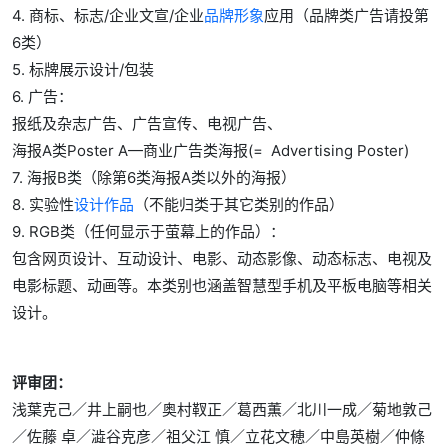
4. 商标、标志/企业文宣/企业
品牌形象
应用（品牌类广告请投第
6类）
5. 标牌展示设计/包装
6. 广告：
报纸及杂志广告、广告宣传、电视广告、
海报A类Poster A—商业广告类海报(= Advertising Poster)
7. 海报B类（除第6类海报A类以外的海报）
8. 实验性
设计作品
（不能归类于其它类别的作品）
9. RGB类（任何显示于萤幕上的作品）：
包含网页设计、互动设计、电影、动态影像、动态标志、电视及
电影标题、动画等。本类别也涵盖智慧型手机及平板电脑等相关
设计。
评审团：
浅葉克己／井上嗣也／奥村靫正／葛西薫／北川一成／菊地敦己
／佐藤 卓／澁谷克彦／祖父江 慎／立花文穂／中島英樹／仲條