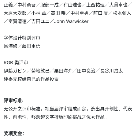
正義／中村勇吾／服部一成／有山達也／上西祐理／大貫卓也／
大原大次郎／小林 章／高田 唯／中村至男／町口 覚／松本弦人
／室賀清徳／吉田ユニ／John Warwicker
字体设计特别评审
鳥海修／藤田重信
RGB 类评审
伊藤ガビン／菊地敦己／栗田洋介／田中良治／長谷川踏太
评委无权给自己的作品投票
评审标准:
无公开之评审标准，视当届评审组成而定，选出具开创性、代表
性、前瞻性，够跨越文字排版印刷挑战之优秀作品。
奖项奖金：