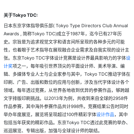
关于Tokyo TDC
:
日本东京字体指导俱乐部( Tokyo Type Directors Club Annual
Awards , 简称Tokyo TDC)成立于1987年，迄今已有27年历
史。宗旨是为追求视觉文字和语言间所呈现的各种多元的可能
性，也着眼于艺术指导在展现融合企业需求及自我实现的设计主
张。东京Tokyo TDC字体设计竞赛是设计界最具影响力的字体
设
计奖
项之一，每年吸引世界顶尖的平面设计师、美术导演、编
辑、多媒体专业人士与企业家参与其中，Tokyo TDC推动字体在
印刷、广告、出版和数位的应用与创新，涉及当代字体设计各个
领域。每年透过竞赛，从世界各地收到优异的参赛作品，够跨越
文字排版印刷挑战。以2013年为例，共收到来自全球的2958件
作品参赛，其中海外参赛作品共计998件。竞赛结果公告时同时
举办年度展览，展览将呈现超过100件精彩字体
设计作品
，其中
包括当年获奖的精彩作品。东京Tokyo TDC透过此竞赛的举办、
巡迴展览、专辑出版，加强与全球设计师的联结。