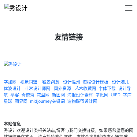
友情链接
字加网
视觉同盟
锐景创意
设计温州
海报设计模板
设计腕儿
优波设计
非常设计师网
国外资源
艺术收藏网
字体下载
设计导
航
摹客
奇迹秀
花型网
新图网
海报设计素材
字觅网
UIED
字库
星球
图界网
midjourney关键词
造物联盟设计网
本站信息
秀设计欢迎设计类相关站点,博客与我们交换链接，如果您希望您的网
站被收录在本页，请直接给我们邮件，本站会定期检查本页链接质