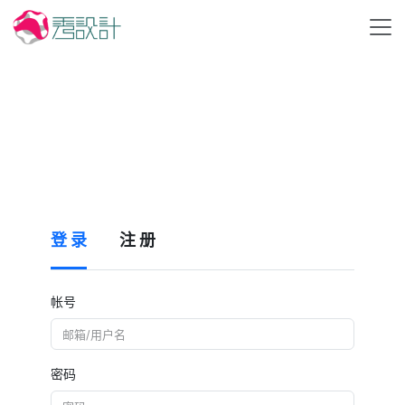
登 录
注 册
帐号
密码