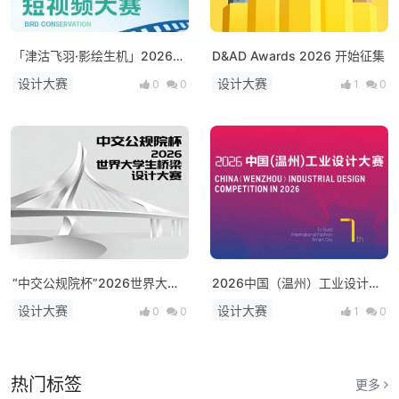
「津沽飞羽·影绘生机」2026年
D&AD Awards 2026 开始征集
天津市第一届鸟类保护短视频大
设计大赛
设计大赛
0
0
1
0
赛
“中交公规院杯”2026世界大学
2026中国（温州）工业设计大
生桥梁设计大赛
赛
设计大赛
设计大赛
0
0
1
0
热门标签
更多