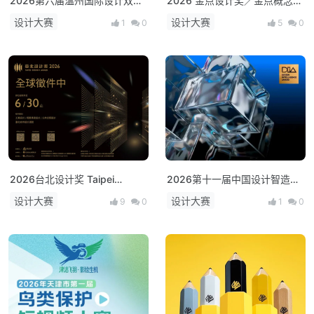
2026第六届温州国际设计双年
2026 金点设计奖／金点概念设
展全球征集！
计奖 全球征件启动！
设计大赛
设计大赛
1
0
5
0
2026台北设计奖 Taipei
2026第十一届中国设计智造大
Design Award
奖全球征集
设计大赛
设计大赛
9
0
1
0