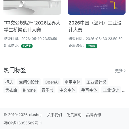
“中交公规院杯”2026世界大
2026中国（温州）工业设
学生桥梁设计大赛
计大赛
结束时间：2026-05-10 23:59:59
结束时间：2026-06-30 23:59:59
距离结束：
距离结束：
已结束
已结束
热门标签
更多
标志
空间SI设计
OpenAI
商用字体
工业设计奖
优衣库
iPhone
音乐节
中文字体
手写字体
工业设计
万圣节
普利兹克
品牌
ios
Adobe
设计大奖
盒型设计
物料设计
苹果发布会
包装设计
Apple
文创
KTK设计奖
主视觉
台北设计奖
手绘插画
APP
毕业季
© 2010-2026 xiusheji
关于我们
免责声明
品牌合作
书法字体
空间设计
礼盒
产品设计
东京
摄影奖
VI
粤ICP备16055589号-1