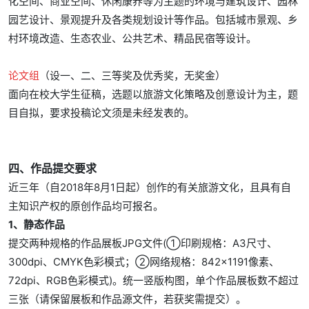
化空间、商业空间、休闲康养等为主题的环境与建筑设计、园林
园艺设计、景观提升及各类规划设计等作品。包括城市景观、乡
村环境改造、生态农业、公共艺术、精品民宿等设计。
论文组
（设一、二、三等奖及优秀奖，无奖金）
面向在校大学生征稿，选题以旅游文化策略及创意设计为主，题
目自拟，要求投稿论文须是未经发表的。
四、作品提交要求
近三年（自2018年8月1日起）创作的有关旅游文化，且具有自
主知识产权的原创作品均可报名。
1、静态作品
提交两种规格的作品展板JPG文件(①印刷规格：A3尺寸、
300dpi、CMYK色彩模式；②网络规格：842×1191像素、
72dpi、RGB色彩模式)。统一竖版构图，单个作品展板数不超过
三张（请保留展板和作品源文件，若获奖需提交）。