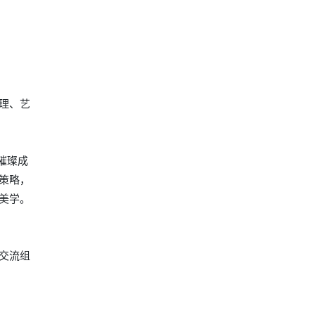
理、艺
璀璨成
策略，
美学。
交流组