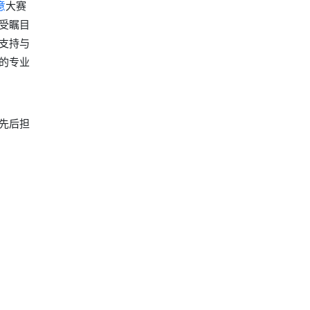
意
大赛
受瞩目
支持与
的专业
先后担