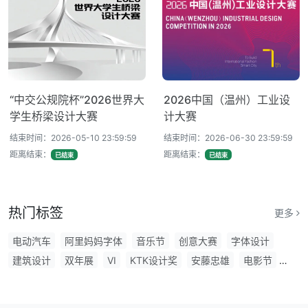
“中交公规院杯”2026世界大
2026中国（温州）工业设
学生桥梁设计大赛
计大赛
结束时间：2026-05-10 23:59:59
结束时间：2026-06-30 23:59:59
距离结束：
距离结束：
已结束
已结束
热门标签
更多
电动汽车
阿里妈妈字体
音乐节
创意大赛
字体设计
建筑设计
双年展
VI
KTK设计奖
安藤忠雄
电影节
学生设计大赛
平面设计
logo
万圣节
标识
创意字体
文创大赛
OpenAI
展览
卡通
物料设计
圣诞节