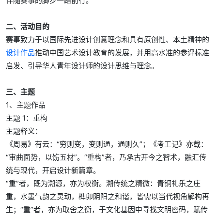
伴随赛事的脚步一路前行。
二、活动目的
赛事致力于以国际先进设计创意理念和具有原创性、本土精神的
设计作品
推动中国艺术设计教育的发展，并用高水准的参评标准
启发、引导华人青年设计师的设计思维与理念。
三、主题
1、主题作品
主题 1：重构
主题释义：
《周易》有云：“穷则变，变则通，通则久”；《考工记》亦载：
“审曲面势，以饬五材”。“重构”者，乃承古开今之智术，融汇传
统与现代，开启设计新篇章。
“重”者，既为溯源，亦为权衡。溯传统之精微：青铜礼乐之庄
重，水墨气韵之灵动，榫卯阴阳之和谐，皆需以当代视角解构再
生；“重”者，亦为取舍之衡，于文化基因中寻找文明密码，赋传