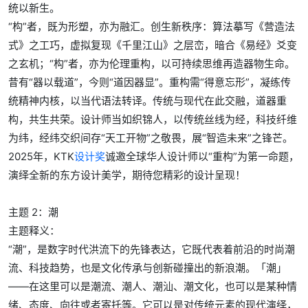
统以新生。
“构”者，既为形塑，亦为融汇。创生新秩序：算法摹写《营造法
式》之工巧，虚拟复现《千里江山》之层峦，暗合《易经》爻变
之玄机；“构”者，亦为伦理重构，以可持续思维再造器物生命。
昔有“器以载道”，今则“道因器显”。重构需“得意忘形”，凝练传
统精神内核，以当代语法转译。传统与现代在此交融，道器重
构，共生共荣。设计师当如织锦人，以传统丝线为经，科技纤维
为纬，经纬交织间存“天工开物”之敬畏，展“智造未来”之锋芒。
2025年，KTK
设计奖
诚邀全球华人设计师以“重构”为第一命题，
演绎全新的东方设计美学，期待您精彩的设计呈现！
主题 2：潮
主题释义：
“潮”，是数字时代洪流下的先锋表达，它既代表着前沿的时尚潮
流、科技趋势，也是文化传承与创新碰撞出的新浪潮。「潮」
——在这里可以是潮流、潮人、潮汕、潮文化，也可以是某种情
绪、态度、向往或者寄托等。它可以是对传统元素的现代演绎，