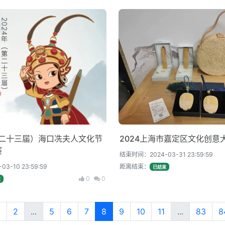
第二十三届）海口冼夫人文化节
2024上海市嘉定区文化创意
赛
结束时间：2024-03-31 23:59:59
3-10 23:59:59
距离结束：
已结束
0
0
束
1
2
...
5
6
7
8
9
10
11
...
83
8