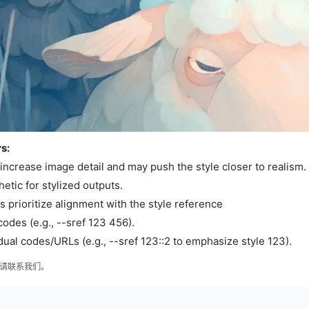
s:
 increase image detail and may push the style closer to realism.
hetic for stylized outputs.
s prioritize alignment with the style reference
odes (e.g., --sref 123 456).
dual codes/URLs (e.g., --sref 123::2 to emphasize style 123).
侵权请联系我们。