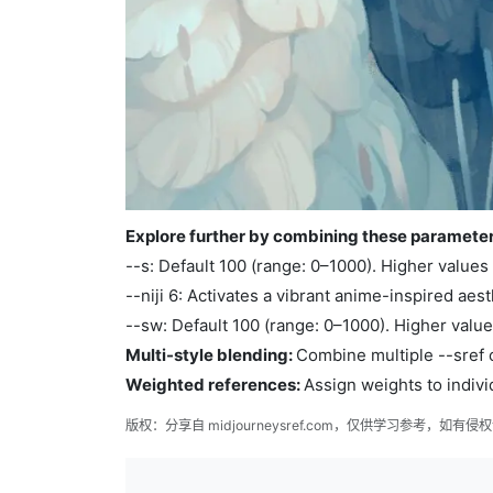
Explore further by combining these parameter
--s: Default 100 (range: 0–1000). Higher values
--niji 6: Activates a vibrant anime-inspired aest
--sw: Default 100 (range: 0–1000). Higher value
Multi-style blending:
Combine multiple --sref c
Weighted references:
Assign weights to indivi
版权：分享自 midjourneysref.com，仅供学习参考，如有