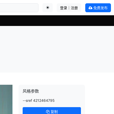
登录｜注册
免费发布
切换主题
风格参数
--sref 4212464795
复制