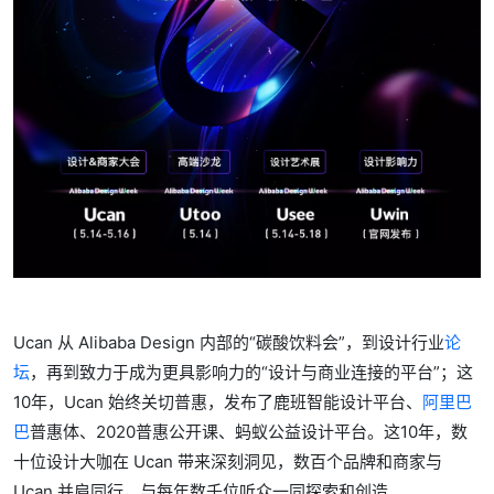
Ucan 从 Alibaba Design 内部的“碳酸饮料会”，到设计行业
论
坛
，再到致力于成为更具影响力的“设计与商业连接的平台”；这
10年，Ucan 始终关切普惠，发布了鹿班智能设计平台、
阿里巴
巴
普惠体、2020普惠公开课、蚂蚁公益设计平台。这10年，数
十位设计大咖在 Ucan 带来深刻洞见，数百个品牌和商家与
Ucan 并肩同行，与每年数千位听众一同探索和创造。