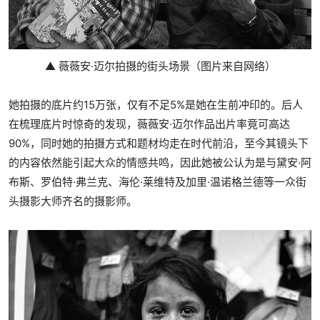
▲ 薇薇安·迈尔拍摄的街头场景（图片来自网络）
她拍摄的底片约15万张，仅有不足5%是她在生前冲印的。后人
在梳理底片时惊奇的发现，薇薇安·迈尔作品出片率竟可高达
90%，同时她的拍摄方式和题材均走在时代前沿，至今其镜头下
的内容依然能引起大众的情感共鸣，因此她被公认为是与黛安·阿
布斯、罗伯特·弗兰克、海伦·莱维特及加里·温诺格兰德等一众街
头摄影大师齐名的摄影师。