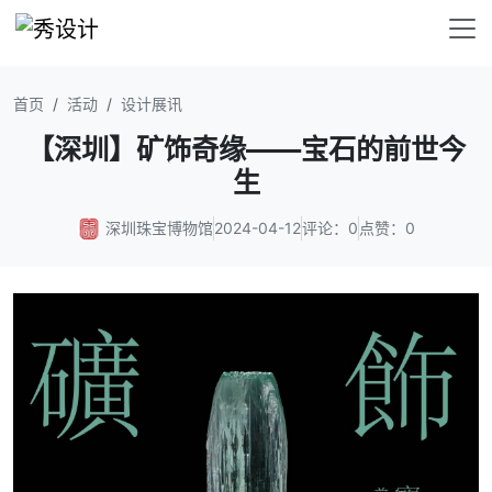
首页
活动
设计展讯
【深圳】矿饰奇缘——宝石的前世今
生
深圳珠宝博物馆
2024-04-12
评论：0
点赞：0