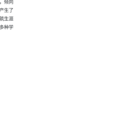
，倾向
产生了
筑生涯
多种学