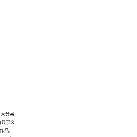
以大分县
山县奈义
作品，