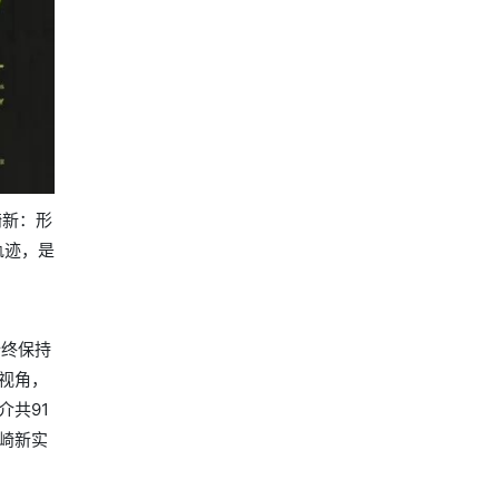
崎新：形
轨迹，是
始终保持
视角，
共91
崎新实