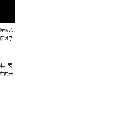
传统艺
探讨了
体。展
市的开