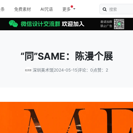
头条
免费素材
AI咒语
更多
“同”SAME：陈漫个展
深圳美术馆
2024-05-15
评论：0
点赞：2