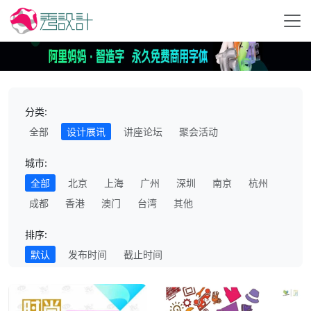
分类:
全部
设计展讯
讲座论坛
聚会活动
城市:
全部
北京
上海
广州
深圳
南京
杭州
成都
香港
澳门
台湾
其他
排序:
默认
发布时间
截止时间