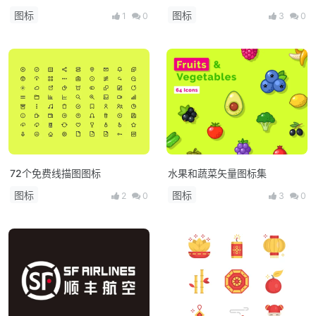
SVG加载图标
图标
图标
1
0
3
0
72个免费线描图图标
水果和蔬菜矢量图标集
图标
图标
2
0
3
0