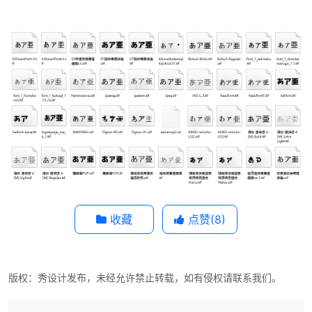
收藏
点赞(
8
)
版权：秀设计发布，未经允许禁止转载，如有侵权请联系我们。