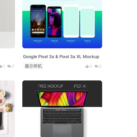
Google Pixel 3a & Pixel 3a XL Mockup
展示样机
1
0
0
0