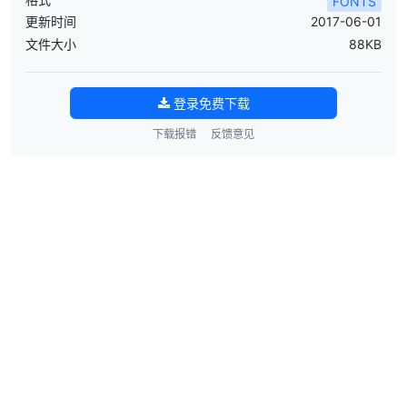
FONTS
更新时间
2017-06-01
文件大小
88KB
登录免费下载
下载报错
反馈意见