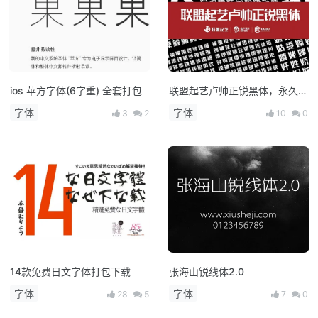
ios 苹方字体(6字重) 全套打包
联盟起艺卢帅正锐黑体，永久免
费商用标题体！
字体
字体
3
2
10
0
14款免费日文字体打包下载
张海山锐线体2.0
字体
字体
28
5
7
0