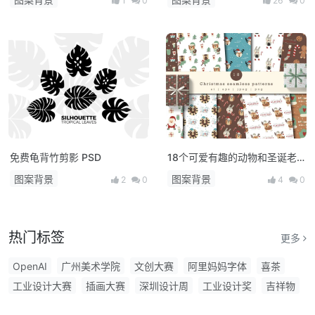
1
0
26
0
免费龟背竹剪影 PSD
18个可爱有趣的动物和圣诞老
人矢量素材
图案背景
图案背景
2
0
4
0
热门标签
更多
OpenAI
广州美术学院
文创大赛
阿里妈妈字体
喜茶
工业设计大赛
插画大赛
深圳设计周
工业设计奖
吉祥物
双年展
胡晓波
用户体验
中国风
微信
渐变