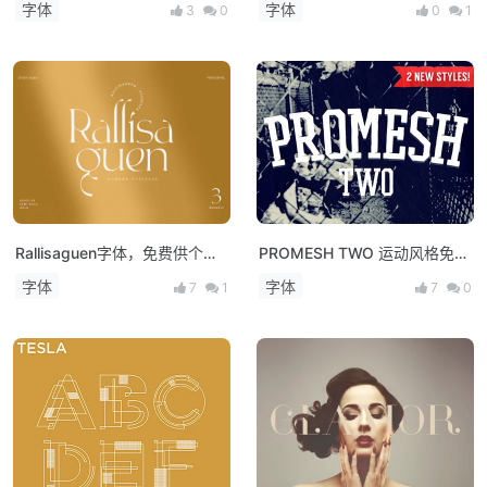
字体
字体
3
0
0
1
Rallisaguen字体，免费供个人
PROMESH TWO 运动风格免费
使用！
字体
字体
字体
7
1
7
0