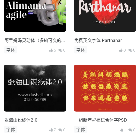
阿里妈妈灵动体（多轴可变的免
免费英文字体 Parthanar
费可商用西文字体）
字体
字体
5
0
0
0
张海山锐线体2.0
一组新年祝福语合体字PSD
字体
字体
7
0
1
0