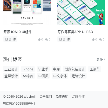
开源 IOS10 UI组件
写作博客类APP UI PSD
UI 组件
UI 组件
0
0
0
0
热门标签
更多
工业设计
iPhone
毕业季
字库
创意包装设计
圣诞节
盒型设计
Aa字库
中国风
中文字体
建筑设计
食品包装设计
字体
物料设计
Mockup
东方好礼
VI设计
空间SI设计
工业设计奖
标志设计
微软
电影节
Pantone
食品
商用字体
标识征集
电影海报
设计大奖
© 2010-2026 xiusheji
关于我们
免责声明
品牌合作
商用
广州美术学院
品牌包装
logo
普利兹克
文创
粤ICP备16055589号-1