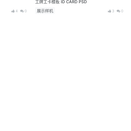
工牌工卡模板 ID CARD PSD
展示样机
4
0
3
0