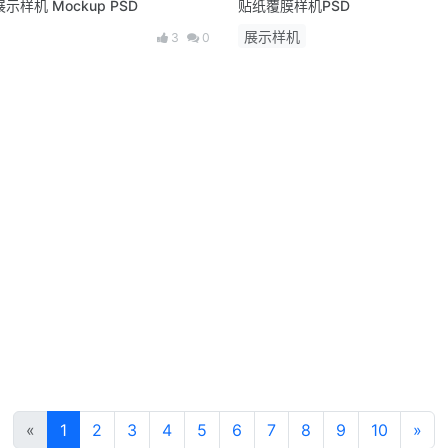
样机 Mockup PSD
贴纸覆膜样机PSD
展示样机
3
0
«
1
2
3
4
5
6
7
8
9
10
»