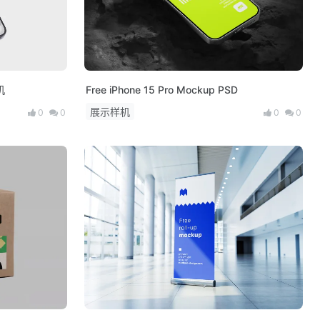
机
Free iPhone 15 Pro Mockup PSD
展示样机
0
0
0
0