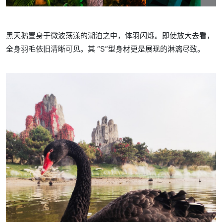
黑天鹅置身于微波荡漾的湖泊之中，体羽闪烁。即使放大去看，
全身羽毛依旧清晰可见。其 “S”型身材更是展现的淋漓尽致。