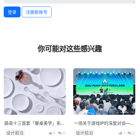
登录
注册新账号
你可能对这些感兴趣
路易十三首套「餐桌美学」系列
一场关于游戏IP的深度对谈——
正式揭晓
朱峰大师课·次世代预研会在上
设计前沿
设计前沿
0
0
1
0
海举办