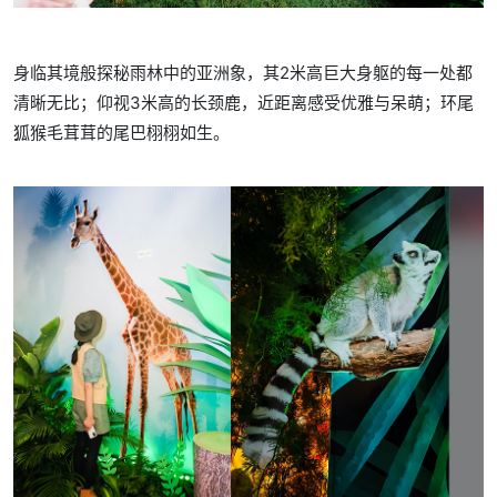
身临其境般探秘雨林中的亚洲象，其2米高巨大身躯的每一处都
清晰无比；仰视3米高的长颈鹿，近距离感受优雅与呆萌；环尾
狐猴毛茸茸的尾巴栩栩如生。