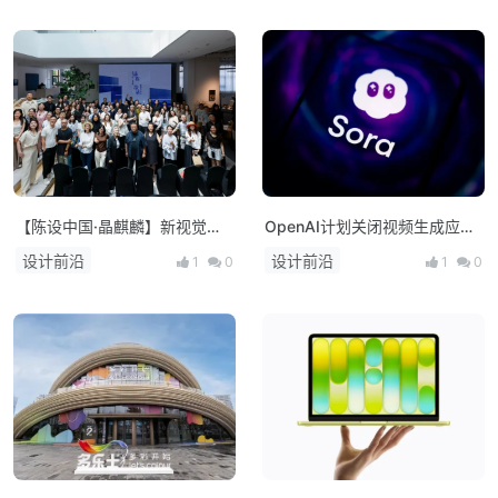
【陈设中国·晶麒麟】新视觉亮
OpenAI计划关闭视频生成应用
相 布局未来人居新生态
Sora，上线仅约15个月
设计前沿
设计前沿
1
0
1
0