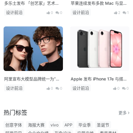
多乐士发布 「创艺家」艺术
苹果连续发布多款 Mac 与显示
漆，开启中国家居美学新篇章！
器新品：M5 系列芯片登场，
设计前沿
设计前沿
0
0
2
1
MacBook 产品线全面升级
阿里宣布大模型品牌统一为“千
Apple 发布 iPhone 17e 与搭载
问”，并发布首款AI硬件产品千
M4 芯片的 iPad Air，多款新品
设计前沿
设计前沿
0
0
0
0
问AI眼镜
将亮相！
热门标签
更多
创意字体
海报大赛
vivo
APP
毕业季
圣诞节