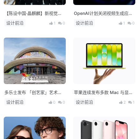
【陈设中国·晶麒麟】新视觉亮
OpenAI计划关闭视频生成应用
相 布局未来人居新生态
Sora，上线仅约15个月
设计前沿
设计前沿
1
0
1
0
多乐士发布 「创艺家」艺术
苹果连续发布多款 Mac 与显示
漆，开启中国家居美学新篇章！
器新品：M5 系列芯片登场，
设计前沿
设计前沿
0
0
2
1
MacBook 产品线全面升级