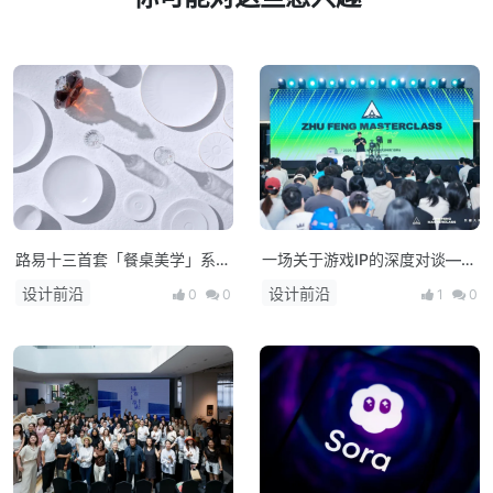
路易十三首套「餐桌美学」系列
一场关于游戏IP的深度对谈——
正式揭晓
朱峰大师课·次世代预研会在上
设计前沿
设计前沿
0
0
1
0
海举办