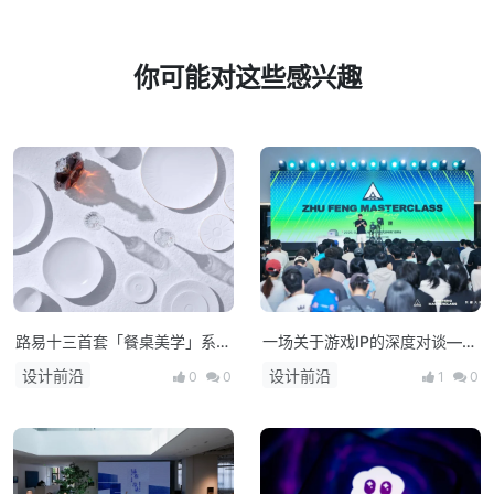
你可能对这些感兴趣
路易十三首套「餐桌美学」系列
一场关于游戏IP的深度对谈——
正式揭晓
朱峰大师课·次世代预研会在上
设计前沿
设计前沿
0
0
1
0
海举办