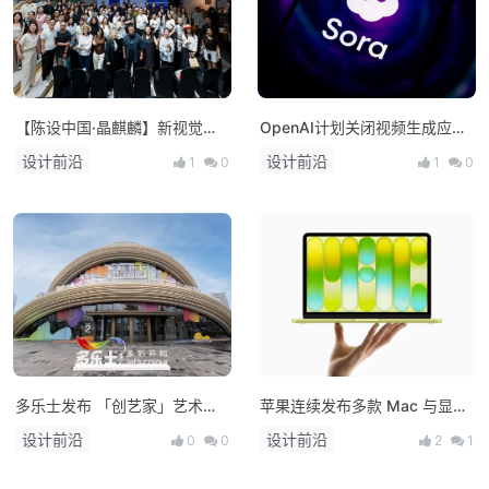
【陈设中国·晶麒麟】新视觉亮
OpenAI计划关闭视频生成应用
相 布局未来人居新生态
Sora，上线仅约15个月
设计前沿
设计前沿
1
0
1
0
多乐士发布 「创艺家」艺术
苹果连续发布多款 Mac 与显示
漆，开启中国家居美学新篇章！
器新品：M5 系列芯片登场，
设计前沿
设计前沿
0
0
2
1
MacBook 产品线全面升级