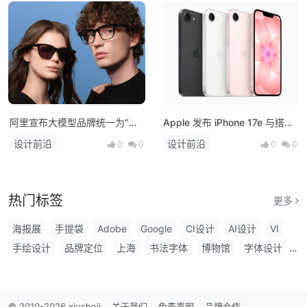
阿里宣布大模型品牌统一为“千
Apple 发布 iPhone 17e 与搭载
问”，并发布首款AI硬件产品千
M4 芯片的 iPad Air，多款新品
设计前沿
设计前沿
0
0
0
0
问AI眼镜
将亮相！
热门标签
更多
海报展
手提袋
Adobe
Google
CI设计
AI设计
VI
手绘设计
品牌定位
上海
书法字体
博物馆
字体设计
圣诞节
跨界联名
创意设计大赛
产品包装
电影海报
电动汽车
字体
OpenAI
iPhone
插画师
LOGO设计
插画
字库
笔刷
咖啡
品牌升级
胡晓波
广告字体
© 2010-2026 xiusheji
关于我们
免责声明
品牌合作