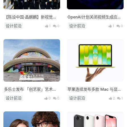
【陈设中国·晶麒麟】新视觉亮
OpenAI计划关闭视频生成应用
相 布局未来人居新生态
Sora，上线仅约15个月
设计前沿
设计前沿
1
0
1
0
多乐士发布 「创艺家」艺术
苹果连续发布多款 Mac 与显示
漆，开启中国家居美学新篇章！
器新品：M5 系列芯片登场，
设计前沿
设计前沿
0
0
2
1
MacBook 产品线全面升级