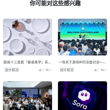
你可能对这些感兴趣
路易十三首套「餐桌美学」系列
一场关于游戏IP的深度对谈——
正式揭晓
朱峰大师课·次世代预研会在上
设计前沿
设计前沿
0
0
1
0
海举办