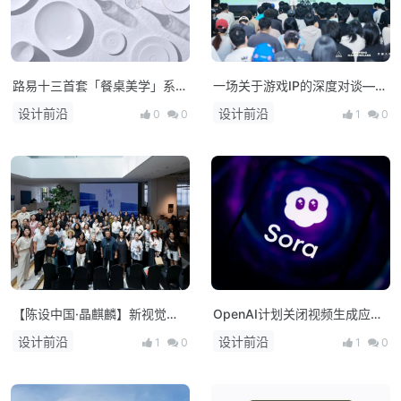
路易十三首套「餐桌美学」系列
一场关于游戏IP的深度对谈——
正式揭晓
朱峰大师课·次世代预研会在上
设计前沿
设计前沿
0
0
1
0
海举办
【陈设中国·晶麒麟】新视觉亮
OpenAI计划关闭视频生成应用
相 布局未来人居新生态
Sora，上线仅约15个月
设计前沿
设计前沿
1
0
1
0