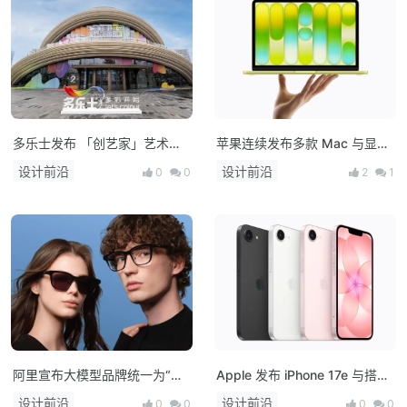
多乐士发布 「创艺家」艺术
苹果连续发布多款 Mac 与显示
漆，开启中国家居美学新篇章！
器新品：M5 系列芯片登场，
设计前沿
设计前沿
0
0
2
1
MacBook 产品线全面升级
阿里宣布大模型品牌统一为“千
Apple 发布 iPhone 17e 与搭载
问”，并发布首款AI硬件产品千
M4 芯片的 iPad Air，多款新品
设计前沿
设计前沿
0
0
0
0