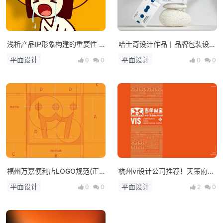
浅析产品IP形象构建的重要性 /
哈士奇设计作品丨品牌包装设计
福建木正策划
vol.4
平面设计
平面设计
0
0
0
0
福州万嘉便利店LOGO规范(正
杭州vi设计公司推荐！天策府火
确与错误图文示意)
锅店品牌经典餐饮vi设计
平面设计
平面设计
0
0
2
0