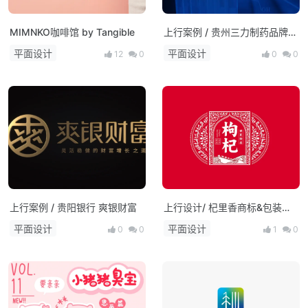
MIMNKO咖啡馆 by Tangible
上行案例 / 贵州三力制药品牌形
象升级
平面设计
平面设计
12
0
0
0
上行案例 / 贵阳银行 爽银财富
上行设计/ 杞里香商标&包装设
计(电商）
平面设计
平面设计
0
0
1
0