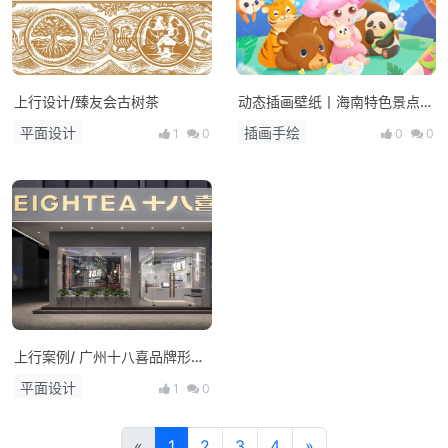
上行设计/臻友会古树茶
动态插画壁纸丨海南特色景点×
小开家族
平面设计
插画手绘
1
0
0
0
上行案例/ 广州十八喜品牌形象
设计
平面设计
1
0
«
1
2
3
4
»