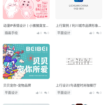
动漫IP表情设计丨小猪猪臭宝11
上行案例 / 利川城市品牌形象设
恩爱篇 甜蜜度爆表！
计
插画手绘
平面设计
0
0
0
0
贝贝宠你-宠物品牌
上行设计/鸟语屋时尚咖餐厅
平面设计
平面设计
14
1
0
0