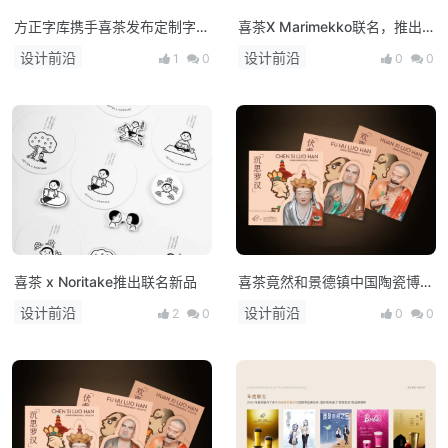
方正字库携手喜茶发布定制字体
喜茶X Marimekko联名，推出
“喜茶中式灵感体”
限定茶饮与周边
设计前沿
设计前沿
1
0
0
0
喜茶 x Noritake推出联名新品
喜茶竟然和景德镇中国陶瓷博物
馆联名，施主请喝茶！
设计前沿
设计前沿
2
0
0
0