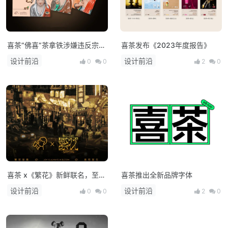
喜茶“佛喜”茶拿铁涉嫌违反宗教
喜茶发布《2023年度报告》
事务管理条例被约谈
设计前沿
设计前沿
0
0
2
0
喜茶 x《繁花》新鲜联名，至真
喜茶推出全新品牌字体
茶馆即将开业！
设计前沿
设计前沿
0
0
2
0