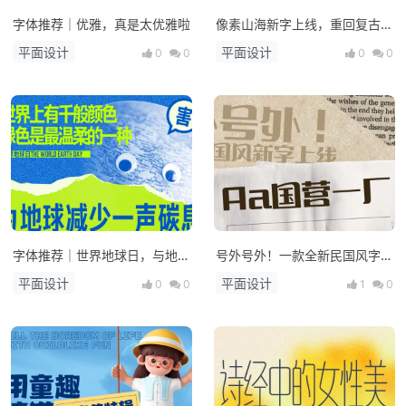
字体推荐｜优雅，真是太优雅啦
像素山海新字上线，重回复古像
素时代
平面设计
平面设计
0
0
0
0
字体推荐｜世界地球日，与地球
号外号外！一款全新民国风字体
同频呼吸
——Aa国营一厂上线啦~
平面设计
平面设计
0
0
1
0