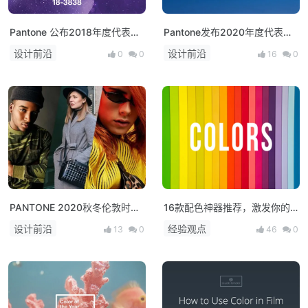
Pantone 公布2018年度代表
Pantone发布2020年度代表色
色：紫外光Ultra Violet
Classic Blue「经典蓝」
设计前沿
设计前沿
0
0
16
0
PANTONE 2020秋冬伦敦时装
16款配色神器推荐，激发你的
周流行色报告
配色灵感！
设计前沿
经验观点
13
0
46
0