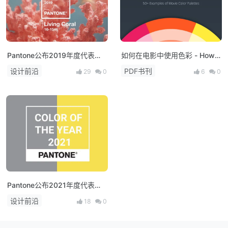
Pantone公布2019年度代表色
如何在电影中使用色彩 - How
「活珊瑚」5种配色推荐！
to Use Color in Film
设计前沿
PDF书刊
29
0
6
0
Pantone公布2021年度代表色
（极致灰+亮丽黄）
设计前沿
18
0