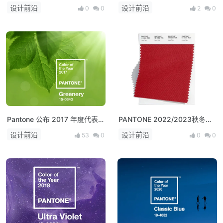
宝石色（emerald：17-5641）
（长春花蓝）
设计前沿
设计前沿
0
0
2
0
Pantone 公布 2017 年度代表
PANTONE 2022/2023秋冬纽
色：草木绿 15-0343Greenery
约时装周流行色发布
设计前沿
设计前沿
53
0
0
0