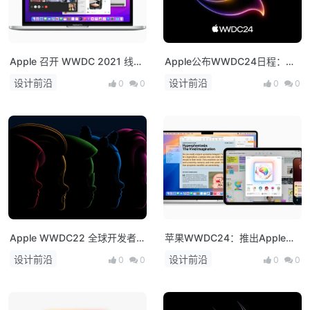
Apple 召开 WWDC 2021 线上
Apple公布WWDC24日程：全
发布会
球开发者大会将揭示多项平台创
设计前沿
设计前沿
0
0
0
0
新
Apple WWDC22 全球开发者
苹果WWDC24：推出Apple
大会日程公布!
Intelligence，Vision Pro国行
设计前沿
设计前沿
0
0
0
0
版开售