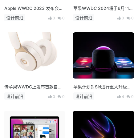
Apple WWDC 2023 发布会：
苹果WWDC 2024将于6月11日
Vision Pro 等多款产品！
至15日举行，关注人工智能
设计前沿
设计前沿
0
0
0
0
传苹果WWDC上发布首款自有
苹果计划对Siri进行重大升级，
品牌录音师耳机 最终目标是淘
借助生成式AI提升对话能力
设计前沿
设计前沿
0
0
4
0
汰Beats