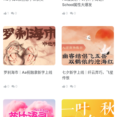
School属性大爆发
1
0
0
0
罗刹海市｜Aa祝融隶新字上线
七夕新字上线｜纤云弄巧，飞星
传恨
0
0
0
0