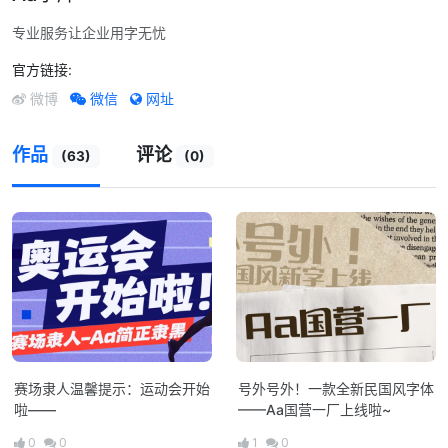
专业服务让企业用字无忧
官方链接:
微信
网址
微博
作品
评论
(63)
(0)
赛场隶人温馨提示：运动会开始
号外号外！一款全新民国风字体
啦——
——Aa国营一厂上线啦~
0
0
1
0