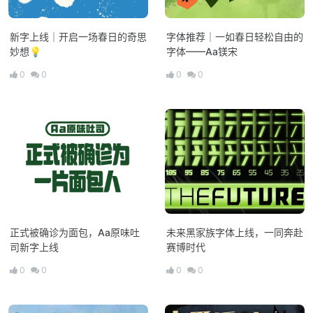
新字上线｜开启一场春日的奇思
字体推荐｜一如春日轻松自由的
妙想💡
字体——Aa镁宋
0
0
0
0
正式被确诊为面包，Aa原味吐
未来黑家族字体上线，一同奔赴
司新字上线
赛博时代
0
0
0
0