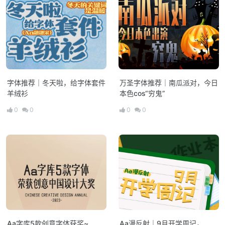
字体推荐｜冬天啦，给字体套件
万圣字体推荐｜南瓜派对，今日
羊绒衫
本色cos“穷鬼”
0
0
0
0
Aa字库5款创意字体获奖~
Aa漫反射｜9月开学周记，