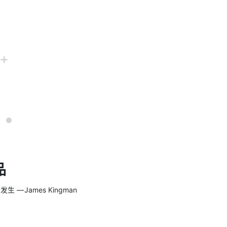
品
 James Kingman