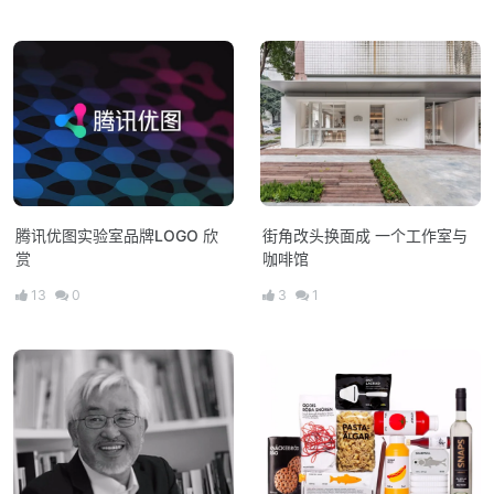
腾讯优图实验室品牌LOGO 欣
街角改头换面成 一个工作室与
赏
咖啡馆
13
0
3
1