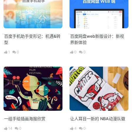
百度手机助手变形记：机遇&转
百度网盘web新版设计：新视
型
界新体验
1
0
0
0
一组手绘插画海报欣赏
让人耳目一新的 NBA动漫队徽
14
0
4
0