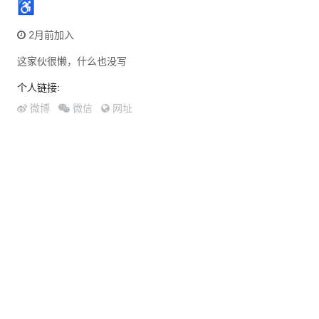
♿︎
2月前加入
这家伙很懒，什么也没写
个人链接:
微博
微信
网址