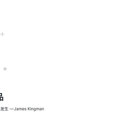
品
 James Kingman