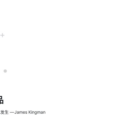
品
 James Kingman