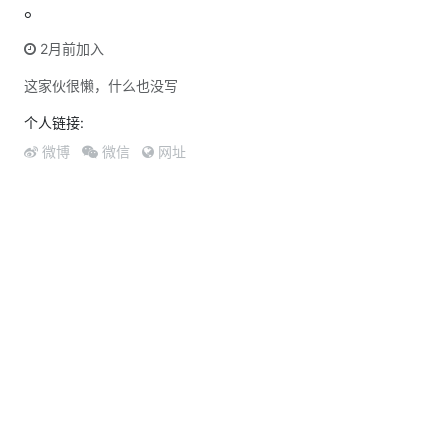
。
2月前加入
这家伙很懒，什么也没写
个人链接:
微博
微信
网址