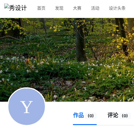
首页
发现
大赛
活动
设计头条
作品
评论
(0)
(0)