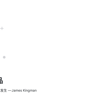
品
 James Kingman