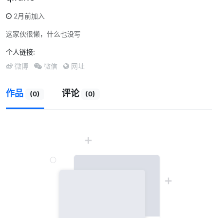
2月前加入
这家伙很懒，什么也没写
个人链接:
微博
微信
网址
作品
评论
(0)
(0)