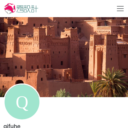
qifuhe