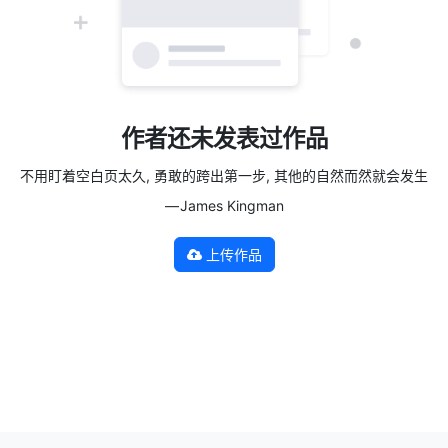
作者还未发表过作品
不用盯着空白页太久, 勇敢的跨出第一步, 其他的自然而然就会发生
— James Kingman
上传作品