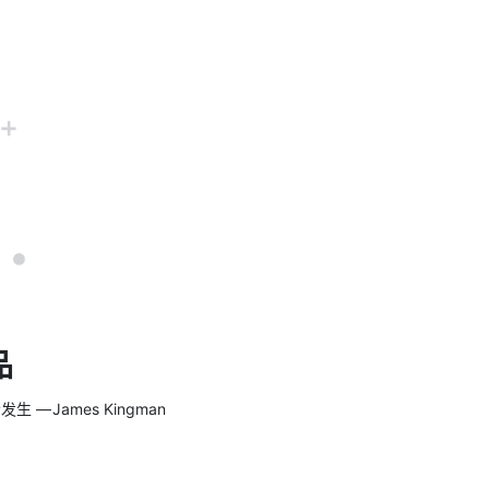
品
 James Kingman